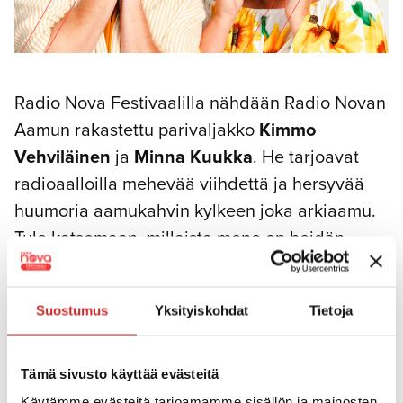
Radio Nova Festivaalilla nähdään Radio Novan
Aamun rakastettu parivaljakko
Kimmo
Vehviläinen
ja
Minna Kuukka
. He tarjoavat
radioaalloilla mehevää viihdettä ja hersyvää
huumoria aamukahvin kylkeen joka arkiaamu.
Tule katsomaan, millaista meno on heidän
kanssaan festivaaleilla!
Kimmo Vehviläinen
Suostumus
Yksityiskohdat
Tietoja
Rakastan istua iltaa ihmisten kanssa, mutta
vastapainoksi lähden yksin metsään
Tämä sivusto käyttää evästeitä
Käytämme evästeitä tarjoamamme sisällön ja mainosten