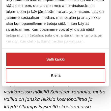
kävelemään. Harrastan upeiden ja omituisten
räätälöimiseen, sosiaalisen median ominaisuuksien
kokemusten keräämistä. En usko
tukemiseen ja kävijämäärämme analysoimiseen. Lisäksi
kuolemanjälkeiseen elämään, mutta tähän
jaamme sosiaalisen median, mainosalan ja analytiikka-
elämään uskon, ja yritän elää tämän oman
alan kumppaneillemme tietoja siitä, miten käytät
ainoani mahdollisimman täysillä. Pyrin siis
sivustoamme. Kumppanimme voivat yhdistää näitä
tietoja muihin tietoihin, joita olet antanut heille tai joita on
aina sanomaan kaikkeen ”joo, kokeillaan,
kerätty, kun olet käyttänyt heidän palvelujaan.
mennään vaan!”
Minna Kuukka
Salli kaikki
Työn ohella rakastan raivokkaasti perhettäni,
kokkailua, lukemista ja kynttilöiden
Kiellä
ketjupolttamista. Viihdyn virttyneissä
verkkareissa mökillä Keiteleen rannalla, mutta
välillä on jänskä leikkiä kosmopoliittia ja
käydä Champs Elyseellä skoolaamassa