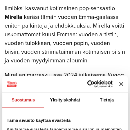
Ilmiöksi kasvanut kotimainen pop-sensaatio
Mirella
keräsi tämän vuoden Emma-gaalassa
eniten palkintoja ja ehdokkuuksia. Mirella voitti
uskomattomat kuusi Emmaa: vuoden artistin,
vuoden tulokkaan, vuoden popin, vuoden
biisin, vuoden striimatuimman kotimaisen biisin
ja vuoden myydyimmän albumin.
Mirellan marraskuussa 2024 julkaisema
Kunpa
oisin kertonut
-debyyttialbumi ansaitsi
etukäteen nelinkertaista platinaa ja rikkoi
Spotify-ennätyksiä olemalla sekä ensimmäisen
Suostumus
Yksityiskohdat
Tietoja
vuorokauden että julkaisuviikon aikana eniten
striimannut albumi. Albumilta nousi peräti kuusi
Tämä sivusto käyttää evästeitä
kappaletta Suomen virallisen singlelistan top
Käytämme evästeitä tarjoamamme sisällön ja mainosten