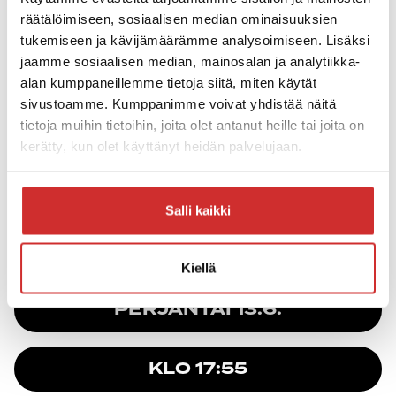
10:een. Jättihitiksi kasvanut
Timanttei
-kappale
räätälöimiseen, sosiaalisen median ominaisuuksien
ylitti seitsenkertaisen platinarajan ja oli vuoden
tukemiseen ja kävijämäärämme analysoimiseen. Lisäksi
jaamme sosiaalisen median, mainosalan ja analytiikka-
2024 ylivoimaisesti striimatuin kotimainen
alan kumppaneillemme tietoja siitä, miten käytät
kappale.
sivustoamme. Kumppanimme voivat yhdistää näitä
tietoja muihin tietoihin, joita olet antanut heille tai joita on
Timanttei
-hitin lisäksi miljoonia striimauksia
kerätty, kun olet käyttänyt heidän palvelujaan.
ovat keränneet esimerkiksi kappaleet
Luotathan
,
Löytää mut
,
Täs mä oon
,
Sua
Salli kaikki
sattuu
,
Uuteen eiliseen
,
Seireeni
ja
Painava
sydän
. Tämä keikka tulee olemaan hittiä hitin
Kiellä
perään!
PERJANTAI 13.6.
KLO 17:55