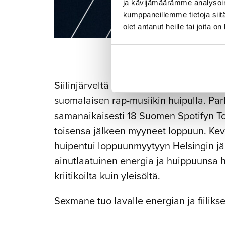
ja kävijämäärämme analysoim
kumppaneillemme tietoja siitä
olet antanut heille tai joita o
Siilinjärveltä ponnistava
Sexmane
, oi
suomalaisen rap-musiikin huipulla. Pa
samanaikaisesti 18 Suomen Spotifyn Top 
toisensa jälkeen myyneet loppuun. Ke
huipentui loppuunmyytyyn Helsingin jääh
ainutlaatuinen energia ja huippuunsa hi
kriitikoilta kuin yleisöltä.
Sexmane tuo lavalle energian ja fiiliks