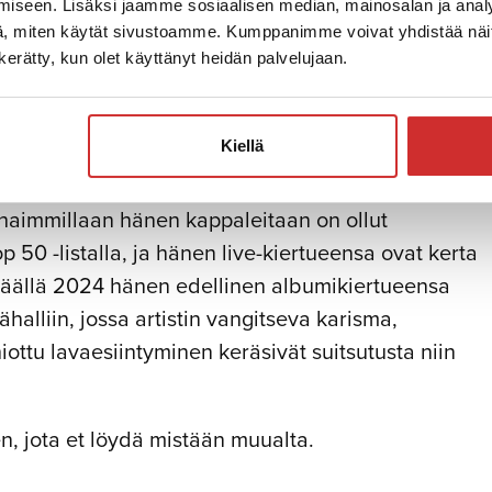
iseen. Lisäksi jaamme sosiaalisen median, mainosalan ja analy
, miten käytät sivustoamme. Kumppanimme voivat yhdistää näitä t
n kerätty, kun olet käyttänyt heidän palvelujaan.
Kiellä
kealta nimeltään Max Sene, on vakiinnuttanut paikk
rhaimmillaan hänen kappaleitaan on ollut
50 -listalla, ja hänen live-kiertueensa ovat kerta
väällä 2024 hänen edellinen albumikiertueensa
alliin, jossa artistin vangitseva karisma,
ottu lavaesiintyminen keräsivät suitsutusta niin
en, jota et löydä mistään muualta.