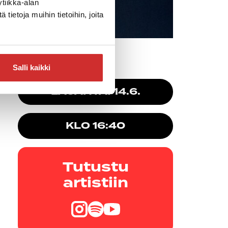
tiikka-alan
ietoja muihin tietoihin, joita
Salli kaikki
ansa
LAUANTAI 14.6.
KLO 16:40
Tutustu
artistiin