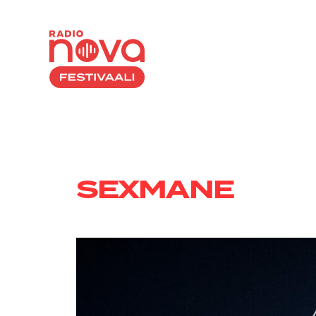
Hyppää
sisältöön
SEXMANE